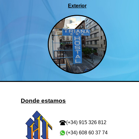
Detalles de la entrada del
Exterior
hotel, la recepción, el hall
o la sala de la tv
Imágenes por M Laya
Detalles de la zona donde
estamos ubicados
Imágenes por M Laya
Donde estamos
(+34) 915 326 812
(+34) 608 60 37 74